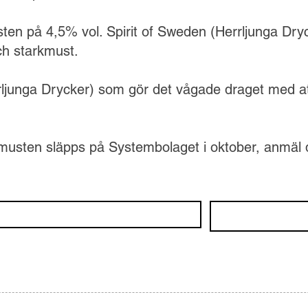
ten på 4,5% vol. Spirit of Sweden (Herrljunga Dryc
ch starkmust.
ljunga Drycker) som gör det vågade draget med att 
arkmusten släpps på Systembolaget i oktober, anmäl