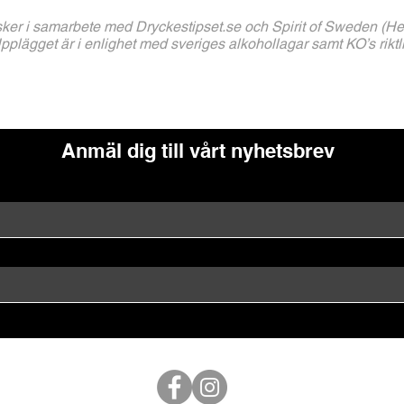
 sker i samarbete med Dryckestipset.se och Spirit of Sweden (He
pplägget är i enlighet med sveriges alkohollagar samt KO’s riktli
Anmäl dig till vårt nyhetsbrev
Följ oss på Sociala Medier