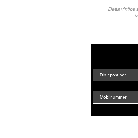
Detta vintips
U