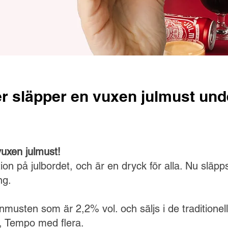
r släpper en vuxen julmust un
uxen julmust!
tion på julbordet, och är en dryck för alla. Nu släp
ing.
musten som är 2,2% vol. och säljs i de traditionel
, Tempo med flera.