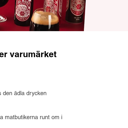
der varumärket
ps den ädla drycken
la matbutikerna runt om i