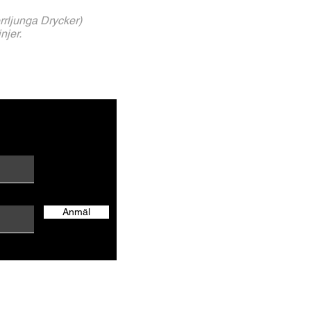
rrljunga Drycker)
njer.
Anmäl