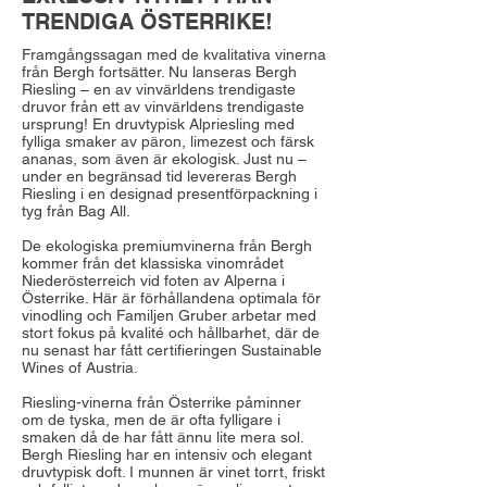
TRENDIGA ÖSTERRIKE!
Framgångssagan med de kvalitativa vinerna
från Bergh fortsätter. Nu lanseras Bergh
Riesling – en av vinvärldens trendigaste
druvor från ett av vinvärldens trendigaste
ursprung! En druvtypisk Alpriesling med
fylliga smaker av päron, limezest och färsk
ananas, som även är ekologisk. Just nu –
under en begränsad tid levereras Bergh
Riesling i en designad presentförpackning i
tyg från Bag All.
De ekologiska premiumvinerna från Bergh
kommer från det klassiska vinområdet
Niederösterreich vid foten av Alperna i
Österrike. Här är förhållandena optimala för
vinodling och Familjen Gruber arbetar med
stort fokus på kvalité och hållbarhet, där de
nu senast har fått certifieringen Sustainable
Wines of Austria.
Riesling-vinerna från Österrike påminner
om de tyska, men de är ofta fylligare i
smaken då de har fått ännu lite mera sol.
Bergh Riesling har en intensiv och elegant
druvtypisk doft. I munnen är vinet torrt, friskt