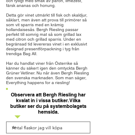
och fylligt med smak av päron, limezest,
färsk ananas och honung.
Detta gör vinet utmärkt till fisk och skaldjur,
såklart, men även att prova till primörer så
som vit sparris med en krämig
hollandaisesås. Bergh Riesling passar
perfekt till somrig mat så som grillad lax
med citron och grillad sparris. Under en
begränsad tid levereras vinet i en exklusivt
designad presentförpackning i tyg från
trendiga Bag All.
Har du handlat viner från Österrike så
känner du säkert igen den omtyckta Bergh
Grüner Vetliner. Nu når även Bergh Riesling
den svenska marknaden. Som man säger,
Everything happens for a riesling!
Observera att Bergh Riesling har
kvalat in i vissa butiker. Vilka
butiker ser du på systembolagets
hemsida.