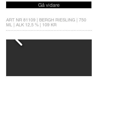
Gå vidare
ART NR 81109 | BERGH RIESLING | 750
ML | ALK 12,5 % | 109 KR
Detta vintips sker i samarbete
med Dryckestipset.se och The
WineTeam.
Upplägget är i enlighet med sveriges
alkohollagar samt KO’s riktlinjer.