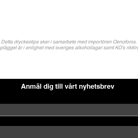
Detta dryckestips sker i samarbete med importören Oenoforos
.
lägget är i enlighet med sveriges alkohollagar samt KO’s riktlinj
Anmäl dig till vårt nyhetsbrev