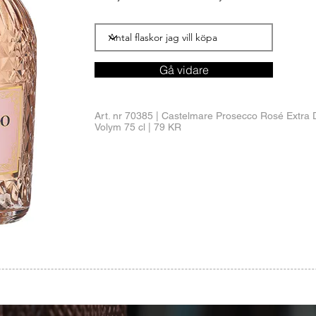
Gå vidare
Art. nr 70385 |
Castelmare Prosecco Rosé Extra 
Volym 75 cl | 79 KR