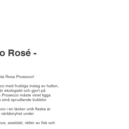
o Rosé -
örsta Rosa Prosecco!
o med fruktiga inslag av hallon,
är ekologiskt och gjort på
a Prosecco måste vinet ligga
ina små sprudlande bubblor.
o i en läcker unik flaska är
 världsnyhet under
s, asiatiskt, rätter av fisk och