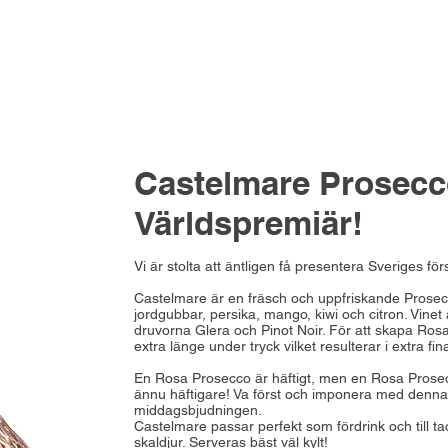
Castelmare Prosecc
Världspremiär!
Vi är stolta att äntligen få presentera Sveriges f
Castelmare är en fräsch och uppfriskande Prosecc
jordgubbar, persika, mango, kiwi och citron. Vinet 
druvorna Glera och Pinot Noir. För att skapa Ros
extra länge under tryck vilket resulterar i extra f
En Rosa Prosecco är häftigt, men en Rosa Prosecc
ännu häftigare! Va först och imponera med denna
middagsbjudningen.
Castelmare passar perfekt som fördrink och till taco
skaldjur. Serveras bäst väl kylt!