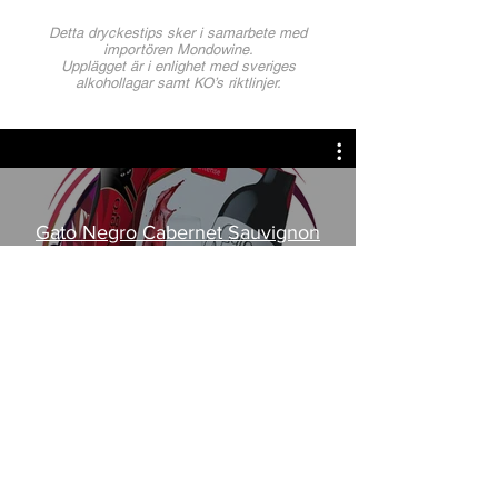
Detta dryckestips sker i samarbete med
importören Mondowine
.
Upplägget är i enlighet med sveriges
alkohollagar samt KO’s riktlinjer.
Gato Negro Cabernet Sauvignon
BiB