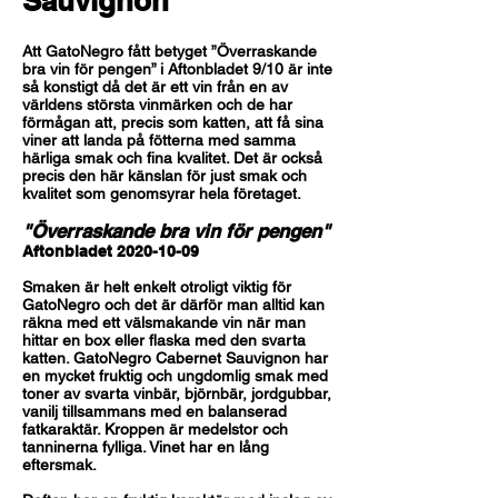
Sauvignon
Att GatoNegro fått betyget ”Överraskande
bra vin för pengen” i Aftonbladet 9/10 är inte
så konstigt då det är ett vin från en av
världens största vinmärken och de har
förmågan att, precis som katten, att få sina
viner att landa på fötterna med samma
härliga smak och fina kvalitet.
Det är också
precis den här känslan för just smak och
kvalitet som genomsyrar hela företaget.
"Överraskande bra vin för pengen"
Aftonbladet
2020-10-09
Smaken är helt enkelt otroligt viktig för
GatoNegro och det är därför man alltid kan
räkna med ett välsmakande vin när man
hittar en box eller flaska med den svarta
katten. GatoNegro Cabernet Sauvignon har
en mycket fruktig och ungdomlig smak med
toner av svarta vinbär, björnbär, jordgubbar,
vanilj tillsammans med en balanserad
fatkaraktär. Kroppen är medelstor och
tanninerna fylliga. Vinet har en lång
eftersmak.