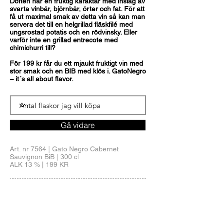
Doften har en fruktig karaktär med inslag av
svarta vinbär, björnbär, örter och fat. För att
få ut maximal smak av detta vin så kan man
servera det till en helgrillad fläskfilé med
ungsrostad potatis och en rödvinsky. Eller
varför inte en grillad entrecote med
chimichurri till?
För 199 kr får du ett mjaukt fruktigt vin med
stor smak och en BIB med klös i. GatoNegro
– it´s all about flavor.
Gå vidare
Art. nr 7564 |
Gato Negro Cabernet
Sauvignon BiB
| 300 cl
ALK 13 % | 199 KR