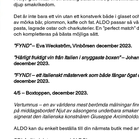
djup smakrikedom.
Det är inte bara ett vin utan ett konstverk både i glaset o
av mörka bär, plommon, kaffe och fat. ALDO passar så väg
pasta, lagrade ostar och charkuterier. En ”perfect match” 
och kompletteras på bästa möjliga sätt.
”FYND”
– Eva Weckström, Vinbörsen december 2023.
”Härligt fruktigt vin från Italien i snyggaste boxen”
– Johan
december 2023.
”FYND! – ett italienskt mästerverk som både fångar ögat
december 2023.
4/5 – Boxtoppen, december 2023.
Vertumnus – en av världens mest berömda målningar finns 
på middagsbordet! Njut av säsongens underbara smaker o
signerat den italienska konstnären Giuseppe Arcimboldo.
ALDO kan du enkelt beställa till din närmsta butik med ar