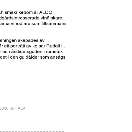
och smakrikedom är ALDO
rädgårdsintresserade vinälskare.
farna vinodlare som tillsammans
Målningen skapades av
tt porträtt av kejsar Rudolf ll.
 och årstidersguden i romersk
ödet i den guldålder som ansågs
3000 ml | ALK