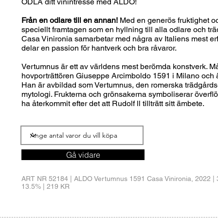
ODLA ditt vinintresse med ALDO!
Från en odlare till en annan!
Med en generös fruktighet 
speciellt framtagen som en hyllning till alla odlare och t
Casa Vinironia samarbetar med några av Italiens mest er
delar en passion för hantverk och bra råvaror.
Vertumnus är ett av världens mest berömda konstverk. 
hovporträttören Giuseppe Arcimboldo 1591 i Milano och är e
Han är avbildad som Vertumnus, den romerska trädgårds-
mytologi. Frukterna och grönsakerna symboliserar överfl
ha återkommit efter det att Rudolf ll tillträtt sitt ämbete.
Gå vidare
ART NR 52184 | ALDO Vertumnus 1591 Casa Vinironia, 2022 | 
13.5% | 219 KR