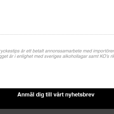
ryckestips är ett betalt annonssamarbete med importören
get är i enlighet med sveriges alkohollagar samt KO’s rikt
Anmäl dig till vårt nyhetsbrev