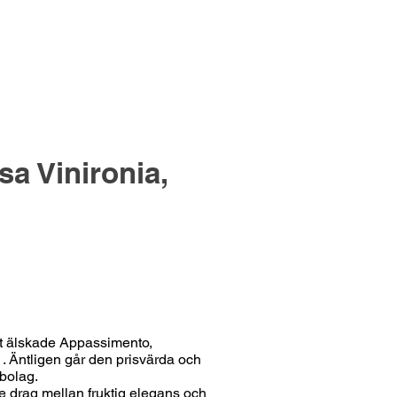
a Vinironia,
t älskade Appassimento,
 Äntligen går den prisvärda och
mbolag.
de drag mellan fruktig elegans och