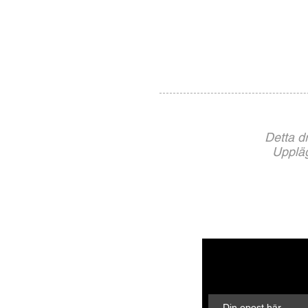
Detta d
Uppläg