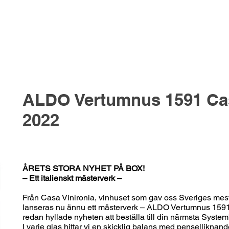
ALDO Vertumnus 1591 Cas
2022
ÅRETS STORA NYHET PÅ BOX!
– Ett italienskt mästerverk –
Från Casa Vinironia, vinhuset som gav oss Sveriges mes
lanseras nu ännu ett mästerverk – ALDO Vertumnus 1591.
redan hyllade nyheten att beställa till din närmsta Syste
I varje glas hittar vi en skicklig balans med penselliknan