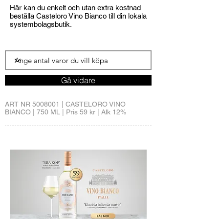
Här kan du enkelt och utan extra kostnad
beställa Casteloro Vino Bianco till din lokala
systembolagsbutik.
Gå vidare
ART NR
5008001
| CASTELORO VINO
BIANCO | 750 ML | Pris 59 kr | Alk 12%