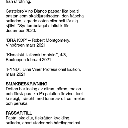
från utrotning.
Casteloro Vino Bianco passar lika bra till
pastan som skaldjursrisotton, den fräscha
salladen, lagrade osten eller helt för sig
självt. *Systembolaget statistik för
december 2020.
”BRA KÖP” – Robert Montgomery,
Vinbörsen mars 2021
”Klassiskt italienskt matvin.”, 4/5,
Boxtoppen februari 2021
”FYND”, Dina Viner Professional Edition,
mars 2021
SMAKBESKRIVNING
Doften har inslag av citrus, päron, melon
och färsk persika På paletten är vinet torrt,
krispigt, fräscht med toner av citrus, melon
och persika
PASSAR TILL
Pasta, skaldjur, fiskrätter, kyckling,
sallader, charkuterier och hårdlagrad ost.