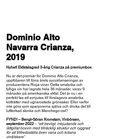
Dominio Alto
Navarra Crianza,
2019
Nyhet! Ekfatslagrad 3-årig Crianza på premiumbox
Nu är det premiär för Dominio Alto Crianza,
uppföljaren till förra årets succélanseringar av
producentens Rioja-viner. Detta smakrika och
fylliga vin har lagrats hela 36 månader, varav 9
månader på amerikanska ekfat. Det är nu i en
perfekt fas att avnjutas till förslagsvis smakrika
kötträtter med ugnsrostade grönsaker. Eller varför
inte göra som spanjorerna själva och dricka det till
lufttorkad skinka och Manchego-ost?
FYND! – Bengt-Göran Kronstam, Vinbörsen,
september 2022
–
“ett trevligt, inbjudande och
lättgillat boxvin med tillräcklig struktur och ryggrad
för att tillfredsställa även vana och kräsna
vinälskare”