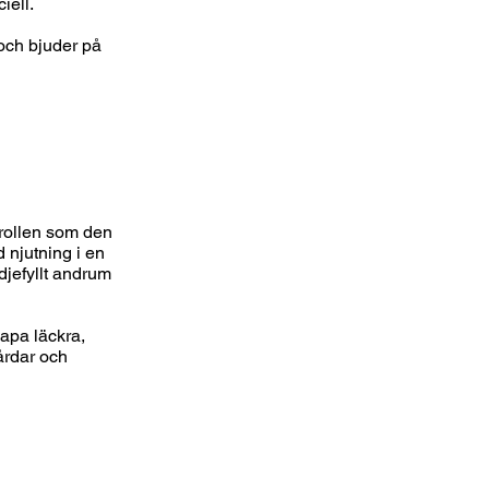
iell.
och bjuder på
 rollen som den
d njutning i en
jefyllt andrum
kapa läckra,
gårdar och