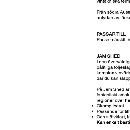
vintekniska term
Från södra Aust
antydan av läck
PASSAR TILL
Passar särskilt 
JAM SHED
I den överväldig
pålitliga följesl
komplex vinvärl
där du kan slap
På Jam Shed är v
fantastiskt smak
regioner över hel
Okomplicerat
Passande för till
Och självklart, l
Kan enkelt bestä