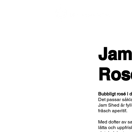
Jam
Ros
Bubbligt rosé i 
Det passar såkla
Jam Shed är fyl
fräsch aperitif.
Med dofter av sa
lätta och uppfris