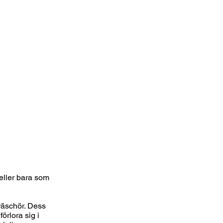
eller bara som
fräschör. Dess
förlora sig i