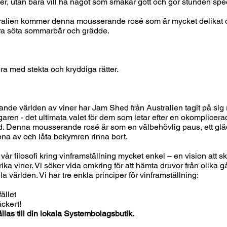
er, utan bara vill ha något som smakar gott och gör stunden spec
ralien kommer denna mousserande rosé som är mycket delikat 
ra söta sommarbär och grädde.
bra med stekta och kryddiga rätter.
ande världen av viner har Jam Shed från Australien tagit på sig
agaren - det ultimata valet för dem som letar efter en okomplicera
d. Denna mousserande rosé är som en välbehövlig paus, ett gläd
pna av och låta bekymren rinna bort.
år filosofi kring vinframställning mycket enkel – en vision att s
rika viner. Vi söker vida omkring för att hämta druvor från olika 
a världen. Vi har tre enkla principer för vinframställning:
fället
äckert!
llas till din lokala Systembolagsbutik.