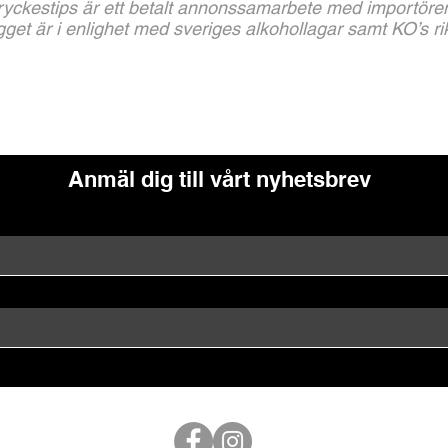
ryckestips är ett betalt annonssamarbete med importöre
get är i enlighet med sveriges alkohollagar samt KO’s rikt
Anmäl dig till vårt nyhetsbrev
Följ oss på Sociala Medier