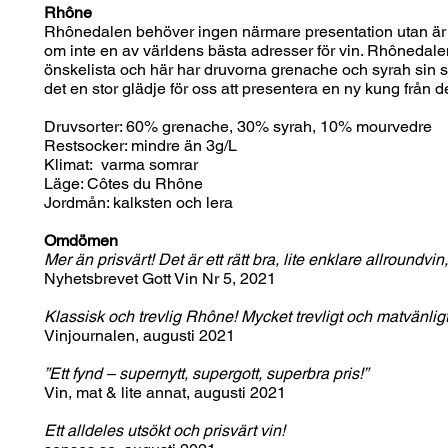
Rhône
Rhônedalen behöver ingen närmare presentation utan är 
om inte en av världens bästa adresser för vin. Rhônedal
önskelista och här har druvorna grenache och syrah sin 
det en stor glädje för oss att presentera en ny kung från d
Druvsorter: 60% grenache, 30% syrah, 10% mourvedre
Restsocker: mindre än 3g/L
Klimat: varma somrar
Läge: Côtes du Rhône
Jordmån: kalksten och lera
Omdömen
Mer än prisvärt! Det är ett rätt bra, lite enklare allroundv
Nyhetsbrevet Gott Vin Nr 5, 2021
Klassisk och trevlig Rhône! Mycket trevligt och matvänligt vi
Vinjournalen, augusti 2021
”Ett fynd – supernytt, supergott, superbra pris!”
Vin, mat & lite annat, augusti 2021
Ett alldeles utsökt och prisvärt vin!