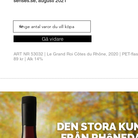
senses.se
, augusti 2021
Gå vidare
ART NR 53032 | Le Grand Roi Côtes du Rhône, 2020 | PET-flas
89 kr | Alk 14%