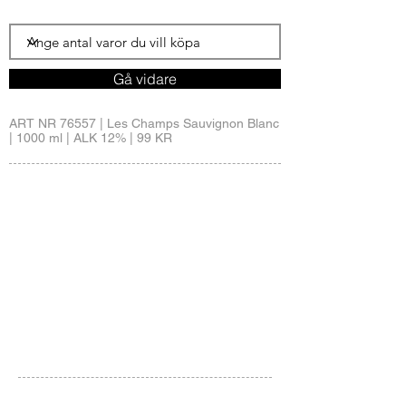
Gå vidare
ART NR 76557 | Les Champs Sauvignon Blanc
| 1000 ml | ALK 12% | 99 KR