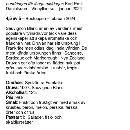
hundringen för långa middagar!
Karl-Emil
Danielsson – Vinhyllan.se – januari 2024
4,5 av 5
– Boxtoppen – februari 2024
Sauvignon Blanc är en av världens mest
populära vitvinsdruvor tack vare dess
egenskaper att skapa aromatiska och
fräscha viner. Druvan har sitt ursprung i
Frankrike men odlas idag i hela världen. De
mest kända ursprungen finns i Sancerre,
Bordeaux och Marlborough i Nya Zeeland.
Druvan ger ofta toner av fläder, nyklippt
gräs, svartvinbärsblad, krusbär, tropisk
frukt och färska örter.
Område:
Sydvästra Frankrike
Druva:
100% Sauvignon Blanc
Alkoholhalt:
12%
Pris:
99 kr
Smak:
Friskt och fruktigt vin med smak av
krusbär, päron, melon, persika, färska
örter och citrus
Passar till:
Sallader, fisk- och
skaldjursrätter