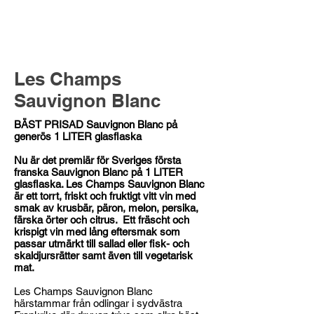
Les Champs
Sauvignon Blanc
BÄST PRISAD Sauvignon Blanc på
generös 1 LITER glasflaska
Nu är det premiär för Sveriges första
franska Sauvignon Blanc på 1 LITER
glasflaska. Les Champs Sauvignon Blanc
är ett torrt, friskt och fruktigt vitt vin med
smak av krusbär, päron, melon, persika,
färska örter och citrus. Ett fräscht och
krispigt vin med lång eftersmak som
passar utmärkt till sallad eller fisk- och
skaldjursrätter samt även till vegetarisk
mat.
Les Champs Sauvignon Blanc
härstammar från odlingar i sydvästra