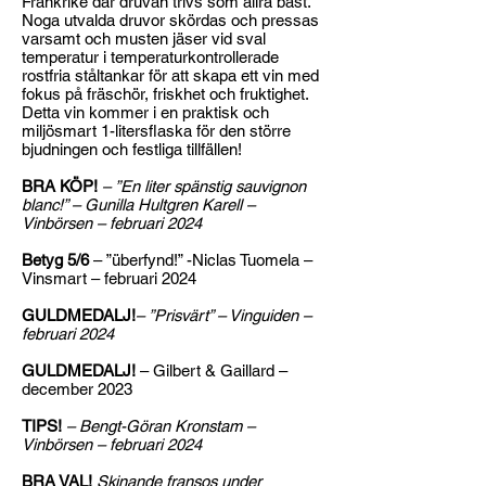
Frankrike där druvan trivs som allra bäst.
Noga utvalda druvor skördas och pressas
varsamt och musten jäser vid sval
temperatur i temperaturkontrollerade
rostfria ståltankar för att skapa ett vin med
fokus på fräschör, friskhet och fruktighet.
Detta vin kommer i en praktisk och
miljösmart 1-litersflaska för den större
bjudningen och festliga tillfällen!
BRA KÖP!
– ”En liter spänstig sauvignon
blanc!” – Gunilla Hultgren Karell –
Vinbörsen – februari 2024
Betyg 5/6
– ”überfynd!” -Niclas Tuomela –
Vinsmart – februari 2024
GULDMEDALJ!
– ”Prisvärt” – Vinguiden –
februari 2024
GULDMEDALJ!
– Gilbert & Gaillard –
december 2023
TIPS!
– Bengt-Göran Kronstam –
Vinbörsen – februari 2024
BRA VAL!
Skinande fransos under