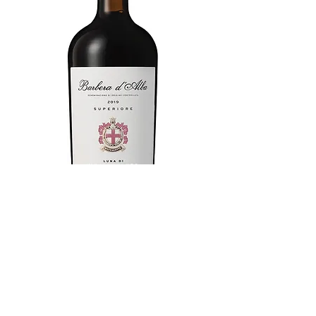
Jag är ett stycke. Klicka här när du vill
lägga till din egen text och redigera mig.
Det är lätt.
Beställ på systembolaget