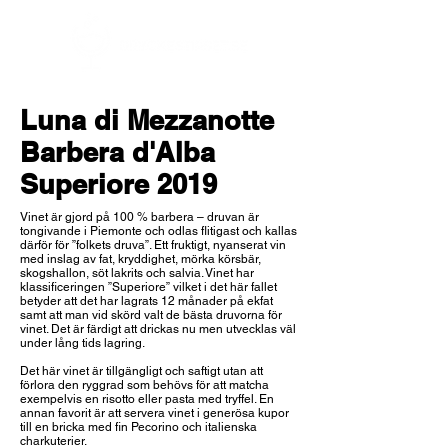
Luna di Mezzanotte
Barbera d'Alba
Superiore 2019
Vinet är gjord på 100 % barbera – druvan är
tongivande i Piemonte och odlas flitigast och kallas
därför för ”folkets druva”. Ett fruktigt, nyanserat vin
med inslag av fat, kryddighet, mörka körsbär,
skogshallon, söt lakrits och salvia. Vinet har
klassificeringen ”Superiore” vilket i det här fallet
betyder att det har lagrats 12 månader på ekfat
samt att man vid skörd valt de bästa druvorna för
vinet. Det är färdigt att drickas nu men utvecklas väl
under lång tids lagring.
Det här vinet är tillgängligt och saftigt utan att
förlora den ryggrad som behövs för att matcha
exempelvis en risotto eller pasta med tryffel. En
annan favorit är att servera vinet i generösa kupor
till en bricka med fin Pecorino och italienska
charkuterier.