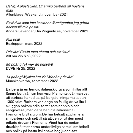
Betyg: 4 plustecken. Charmig barbera till höstens
mat!
Aftonbladet Weekend, november 2021
Ett rödvin som inte kostar en förmögenhet jag gärna
dricker till min pasta!
Anders Levander, Din Vinguide.se, november 2021
Full pott!
Boxtoppen, mars 2022
Prisvärt! Ett vin med charm och struktur!
Allt om Vin Nr 8, 2022
86 poäng (+) mer än prisvärt!
DVPE Nr 25, 2022
14 poäng! Mycket bra vin! Mer än prisvärt!
Munskänkarna, september 2022
Barbera är en trendig italiensk druva som hittar allt
längre bort från sin hemvist i Piemonte, där man vet
att barbera har odlats på bergsluttningarna sedan
1300-talet. Barbera var länge en folklig druva lite i
skuggan bakom ädla sorter som nebbiolo och
sangiovese, men detta har inte italienarna i
Piemonte brytt sig om. De har fortsatt att plantera
sin barbera och sett till så att den blivit den mest
odlade druvan i Piemonte. Vinet har de sedan
druckit på trattoriorna under livliga samtal om fotboll
och politik på bästa italienska högljudda sätt.