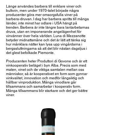
Länge användes barbera till enklare viner och
bulkvin, men under 1970-talet började några
producenter göra mer omsorgsfulla viner på
barbera-druvan. I dag har barbera spritts till många
länder, inte minst har odlare i USA hängt på
trenden. Barbera är inte längre bara lantarbetarnas
druva, utan en imponerande angelägenhet för
vinvänner över hela världen. Luna di Mezzanotte
betyder midnattsmåne och det är lätt att tänka sig
hur månklara nätter kan lysa upp vingårdarna i
bergssluttningarna så att det blir nästan dagsljus i
det glest befolkade Piemonte.
Producenten heter Produttori di Govone och är ett
vinkooperativ beläget i byn Alba. Precis som med
maten, vinet och de viktiga samtalen mellan oss
människor, så är kooperativet en form som gynnar
vinkvalitet, innovation och medför långsiktig och
hållbar vinproduktion. Många vinodlare går
tillsammans och samarbetar i kooperativ form.
Många tillsammans blir starkare och det ger bättre
viner.