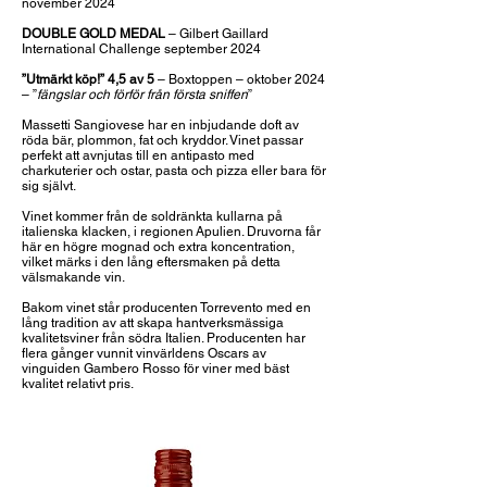
november 2024
DOUBLE GOLD MEDAL
– Gilbert Gaillard
International Challenge september 2024
”Utmärkt köp!” 4,5 av 5
– Boxtoppen – oktober 2024
– ”
fängslar och förför från första sniffen
”
Massetti Sangiovese har en inbjudande doft av
röda bär, plommon, fat och kryddor. Vinet passar
perfekt att avnjutas till en antipasto med
charkuterier och ostar, pasta och pizza eller bara för
sig självt.
Vinet kommer från de soldränkta kullarna på
italienska klacken, i regionen Apulien. Druvorna får
här en högre mognad och extra koncentration,
vilket märks i den lång eftersmaken på detta
välsmakande vin.
Bakom vinet står producenten Torrevento med en
lång tradition av att skapa hantverksmässiga
kvalitetsviner från södra Italien. Producenten har
flera gånger vunnit vinvärldens Oscars av
vinguiden Gambero Rosso för viner med bäst
kvalitet relativt pris.