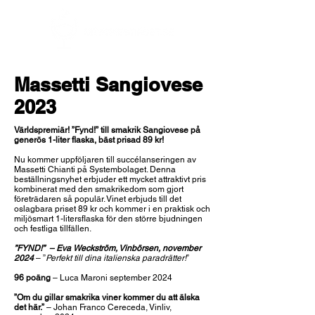
Massetti Sangiovese
2023
Världspremiär! ”Fynd!” till smakrik Sangiovese på
generös 1-liter flaska, bäst prisad 89 kr!
Nu kommer uppföljaren till succélanseringen av
Massetti Chianti på Systembolaget. Denna
beställningsnyhet erbjuder ett mycket attraktivt pris
kombinerat med den smakrikedom som gjort
företrädaren så populär. Vinet erbjuds till det
oslagbara priset 89 kr och kommer i en praktisk och
miljösmart 1-litersflaska för den större bjudningen
och festliga tillfällen.
”FYND!” – Eva Weckström, Vinbörsen, november
2024
– ”
Perfekt till dina italienska paradrätter!
”
96 poäng
– Luca Maroni september 2024
”Om du gillar smakrika viner kommer du att älska
det här.”
– Johan Franco Cereceda, Vinliv,