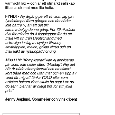
varmrökt lax – och är ett utmärkt sällskap
till asiatisk mat med lite hetta.
FYND! -
Ny årgång på ett vin som jag gav
fyndstämpel förra gången och det bådar
inte bättre :-) än att det blir
samma betyg denna gång. För 79 riksdaler
dvs för mindre än 4 tjugolappar får du ett
friskt vitt vin från Deutschland med
urtrevliga inslag av syrliga Granny
smithäpplen, melon, grillad citrus och en
frisk fläkt av nyslungad honung.
Miss Li hit ”Komplicerad” kan ej appliceras
på vinet, inte heller låten ”Misstag”. Nej det
här är både okomplicerad och ett säkert
kort både med och utan mat och en sipp av
vinet får mig att tänka YOLO eller som
artisten bakom vinet skulle ha sagt Lev nu
dö sen”. Det här är riktigt bra för sitt ynka
pris!"
Jenny Asplund, Sommelier och vinskribent