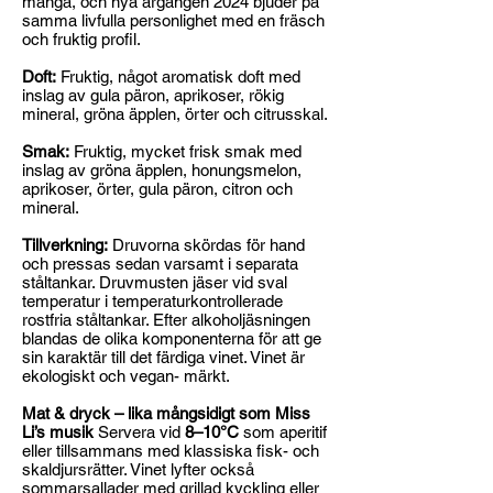
många, och nya årgången 2024 bjuder på
samma livfulla personlighet med en fräsch
och fruktig profil.
Doft:
Fruktig, något aromatisk doft med
inslag av gula päron, aprikoser, rökig
mineral, gröna äpplen, örter och citrusskal.
Smak:
Fruktig, mycket frisk smak med
inslag av gröna äpplen, honungsmelon,
aprikoser, örter, gula päron, citron och
mineral.
Tillverkning:
Druvorna skördas för hand
och pressas sedan varsamt i separata
ståltankar. Druvmusten jäser vid sval
temperatur i temperaturkontrollerade
rostfria ståltankar. Efter alkoholjäsningen
blandas de olika komponenterna för att ge
sin karaktär till det färdiga vinet. Vinet är
ekologiskt och vegan- märkt.
Mat & dryck – lika mångsidigt som Miss
Li’s musik
Servera vid
8–10°C
som aperitif
eller tillsammans med klassiska fisk- och
skaldjursrätter. Vinet lyfter också
sommarsallader med grillad kyckling eller