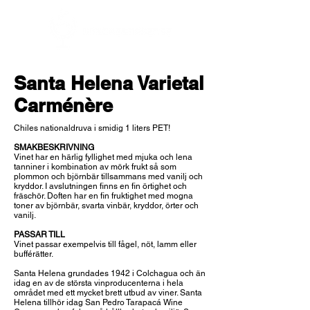
Santa Helena Varietal
Carménère
Chiles nationaldruva i smidig 1 liters PET!
SMAKBESKRIVNING
Vinet har en härlig fyllighet med mjuka och lena
tanniner i kombination av mörk frukt så som
plommon och björnbär tillsammans med vanilj och
kryddor. I avslutningen finns en fin örtighet och
fräschör. Doften har en fin fruktighet med mogna
toner av björnbär, svarta vinbär, kryddor, örter och
vanilj.
PASSAR TILL
Vinet passar exempelvis till fågel, nöt, lamm eller
bufférätter.
Santa Helena grundades 1942 i Colchagua och än
idag en av de största vinproducenterna i hela
området med ett mycket brett utbud av viner. Santa
Helena tillhör idag San Pedro Tarapacá Wine